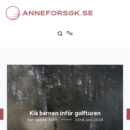
Skip
to
content
Anneforsgk.se
Allt om golfens värld
Klä barnen inför golfturen
Hur spelas Golf?
22nd juni 2024