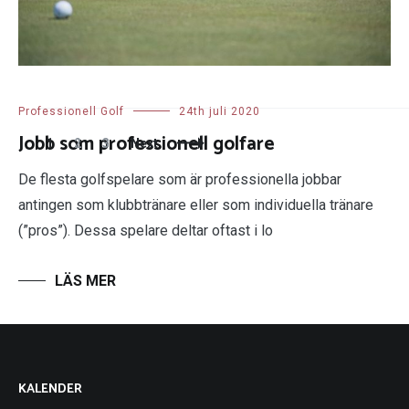
Professionell Golf
24th juli 2020
Jobb som professionell golfare
Posts
Page
Page
Page
1
2
3
Next
Navigation
De flesta golfspelare som är professionella jobbar
antingen som klubbtränare eller som individuella tränare
(”pros”). Dessa spelare deltar oftast i lo
KALENDER