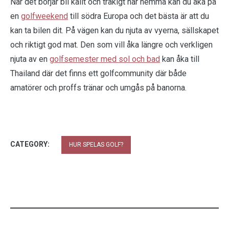
När det börjar bli kallt och tråkigt här hemma kan du åka på
en
golfweekend
till södra Europa och det bästa är att du
kan ta bilen dit. På vägen kan du njuta av vyerna, sällskapet
och riktigt god mat. Den som vill åka längre och verkligen
njuta av en
golfsemester med sol och bad
kan åka till
Thailand där det finns ett golfcommunity där både
amatörer och proffs tränar och umgås på banorna.
CATEGORY:
HUR SPELAS GOLF?