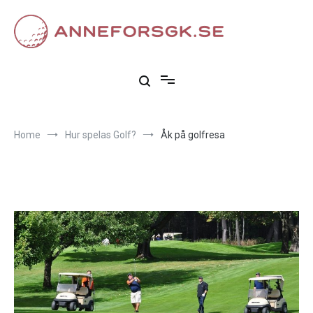
Skip
to
content
Anneforsgk.se
Allt om golfens värld
Home
Hur spelas Golf?
Åk på golfresa